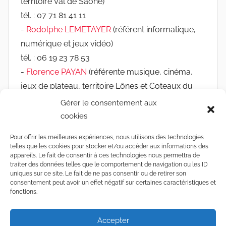
territoire Val de Saône)
tél. : 07 71 81 41 11
-
Rodolphe LEMETAYER
(référent informatique,
numérique et jeux vidéo)
tél. : 06 19 23 78 53
-
Florence PAYAN
(référente musique, cinéma,
jeux de plateau, territoire Lônes et Coteaux du
Rhône et les médiathèques de Chassieu, Jonage
Gérer le consentement aux
et Mions)
cookies
tél. : 06 03 19 01 49
Pour offrir les meilleures expériences, nous utilisons des technologies
-
Camille REYMONDON
(référente jeunesse,
telles que les cookies pour stocker et/ou accéder aux informations des
appareils. Le fait de consentir à ces technologies nous permettra de
accessibilité, réseau Rebond et Sathonay-Camp)
traiter des données telles que le comportement de navigation ou les ID
tél. : 06 12 77 19 14
uniques sur ce site. Le fait de ne pas consentir ou de retirer son
consentement peut avoir un effet négatif sur certaines caractéristiques et
fonctions.
Accepter