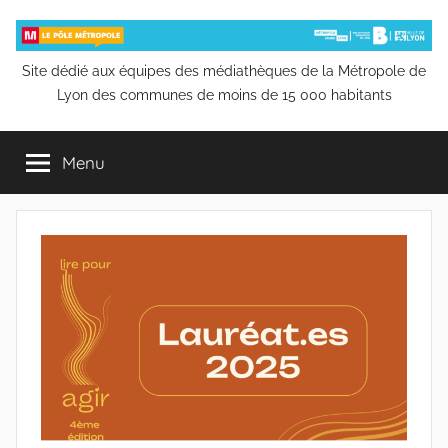
Aller
au
contenu
Pôle
Site dédié aux équipes des médiathèques de la Métropole de
Lyon des communes de moins de 15 000 habitants
Métropole
Menu
de
la
Bibliothèque
municipale
de
Lyon