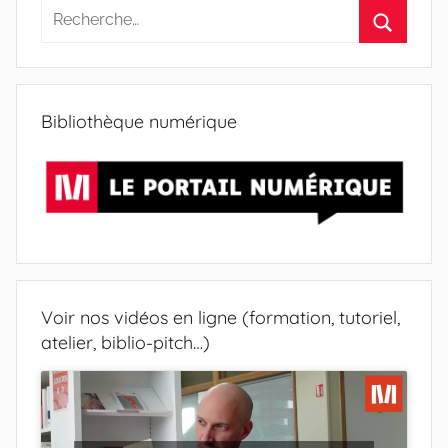
R
e
R
c
e
h
c
Bibliothèque numérique
e
h
r
e
c
r
h
c
e
h
p
e
o
r
Voir nos vidéos en ligne (formation, tutoriel,
u
atelier, biblio-pitch…)
r
: