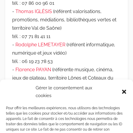
tél. : 07 86 00 96 01
-
Thomas IGLÉSIS
(référent valorisations,
promotions, médiations, bibliothèques vertes et
territoire Val de Saône)
tél. : 07 71 81 41 11
-
Rodolphe LEMETAYER
(référent informatique,
numérique et jeux vidéo)
tél. : 06 19 23 78 53
-
Florence PAYAN
(référente musique, cinéma,
jeux de plateau, territoire Lônes et Coteaux du
Rhône et les médiathèques de Chassieu, Jonage
Gérer le consentement aux
et Mions)
cookies
tél. : 06 03 19 01 49
Pour offrir les meilleures expériences, nous utilisons des technologies
-
Camille REYMONDON
(référente jeunesse,
telles que les cookies pour stocker et/ou accéder aux informations des
accessibilité, réseau Rebond et Sathonay-Camp)
appareils. Le fait de consentir à ces technologies nous permettra de
traiter des données telles que le comportement de navigation ou les ID
tél. : 06 12 77 19 14
uniques sur ce site. Le fait de ne pas consentir ou de retirer son