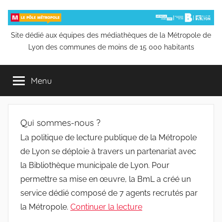
Aller
au
contenu
Pôle
Site dédié aux équipes des médiathèques de la Métropole de
Lyon des communes de moins de 15 000 habitants
Métropole
Menu
de
la
Qui sommes-nous ?
Bibliothèque
La politique de lecture publique de la Métropole
de Lyon se déploie à travers un partenariat avec
municipale
la Bibliothèque municipale de Lyon. Pour
permettre sa mise en œuvre, la BmL a créé un
de
service dédié composé de 7 agents recrutés par
la Métropole.
Continuer la lecture
Lyon