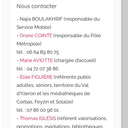
c
e
Nous contacter
h
r
e
- Najia BOULAKHRIF (responsable du
c
r
Service Mobile)
h
c
-
Orane COINTE
(responsable du Pôle
e
h
Métropole)
p
e
tél. : 06 64 89 80 75
o
r
-
Marie AVIOTTE
(chargée d’accueil)
u
tél. : 04 72 07 38 86
r
-
Élise FIGUIÈRE
(référente public
:
adultes, séniors, territoire du Val
d’Yzeron et les médiathèques de
Corbas, Feyzin et Solaize)
tél. : 07 86 00 96 01
-
Thomas IGLÉSIS
(référent valorisations,
promotions, médiations, bibliothèques