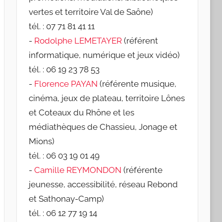
vertes et territoire Val de Saône)
tél. : 07 71 81 41 11
-
Rodolphe LEMETAYER
(référent
informatique, numérique et jeux vidéo)
tél. : 06 19 23 78 53
-
Florence PAYAN
(référente musique,
cinéma, jeux de plateau, territoire Lônes
et Coteaux du Rhône et les
médiathèques de Chassieu, Jonage et
Mions)
tél. : 06 03 19 01 49
-
Camille REYMONDON
(référente
jeunesse, accessibilité, réseau Rebond
et Sathonay-Camp)
tél. : 06 12 77 19 14