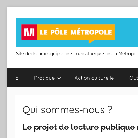
Aller
au
contenu
Pôle
Site dédié aux équipes des médiathèques de la Métropo
Métropole
⌂
Pratique
Action culturelle
Out
de
la
Qui sommes-nous ?
Bibliothèque
Le projet de lecture publique