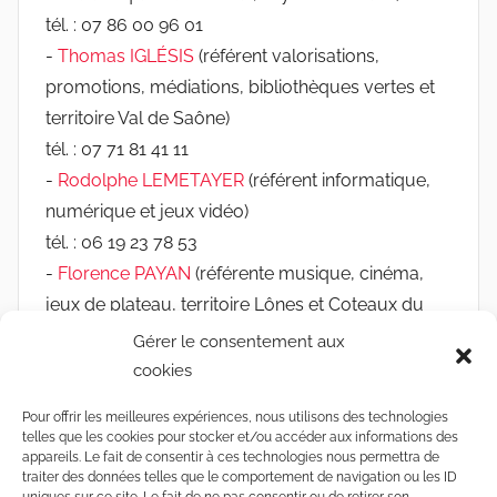
tél. : 07 86 00 96 01
-
Thomas IGLÉSIS
(référent valorisations,
promotions, médiations, bibliothèques vertes et
territoire Val de Saône)
tél. : 07 71 81 41 11
-
Rodolphe LEMETAYER
(référent informatique,
numérique et jeux vidéo)
tél. : 06 19 23 78 53
-
Florence PAYAN
(référente musique, cinéma,
jeux de plateau, territoire Lônes et Coteaux du
Rhône et les médiathèques de Chassieu, Jonage
Gérer le consentement aux
et Mions)
cookies
tél. : 06 03 19 01 49
Pour offrir les meilleures expériences, nous utilisons des technologies
-
Camille REYMONDON
(référente jeunesse,
telles que les cookies pour stocker et/ou accéder aux informations des
accessibilité, réseau Rebond et Sathonay-Camp)
appareils. Le fait de consentir à ces technologies nous permettra de
traiter des données telles que le comportement de navigation ou les ID
tél. : 06 12 77 19 14