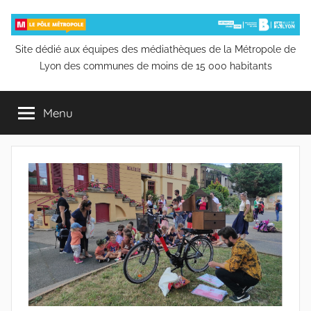
Aller
au
contenu
Pôle
Site dédié aux équipes des médiathèques de la Métropole de
Lyon des communes de moins de 15 000 habitants
Métropole
Menu
de
la
Bibliothèque
municipale
de
Lyon