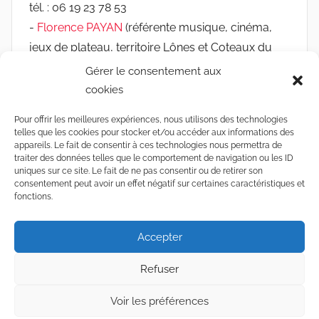
tél. : 06 19 23 78 53
-
Florence PAYAN
(référente musique, cinéma,
jeux de plateau, territoire Lônes et Coteaux du
Rhône et les médiathèques de Chassieu, Jonage
Gérer le consentement aux
et Mions)
cookies
tél. : 06 03 19 01 49
Pour offrir les meilleures expériences, nous utilisons des technologies
-
Camille REYMONDON
(référente jeunesse,
telles que les cookies pour stocker et/ou accéder aux informations des
accessibilité, réseau Rebond et Sathonay-Camp)
appareils. Le fait de consentir à ces technologies nous permettra de
traiter des données telles que le comportement de navigation ou les ID
tél. : 06 12 77 19 14
uniques sur ce site. Le fait de ne pas consentir ou de retirer son
consentement peut avoir un effet négatif sur certaines caractéristiques et
fonctions.
Accepter
WordPress
Mentions
Politique de
Accessibilité
Theme:
Légales
Confidentialité
du site (non
Refuser
Donovan by
conforme)
Voir les préférences
ThemeZee.