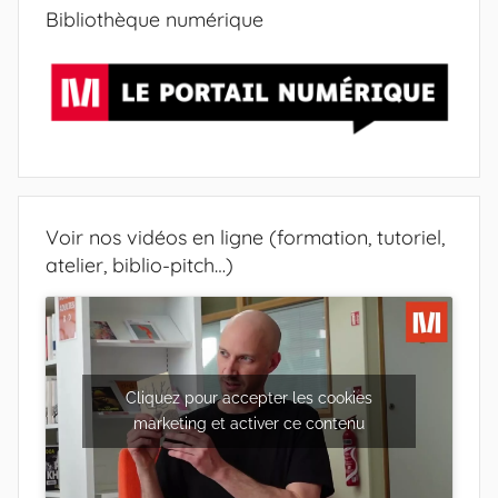
c
Bibliothèque numérique
e
h
r
e
c
r
h
c
e
h
p
e
o
r
Voir nos vidéos en ligne (formation, tutoriel,
u
atelier, biblio-pitch…)
r
:
Cliquez pour accepter les cookies
marketing et activer ce contenu