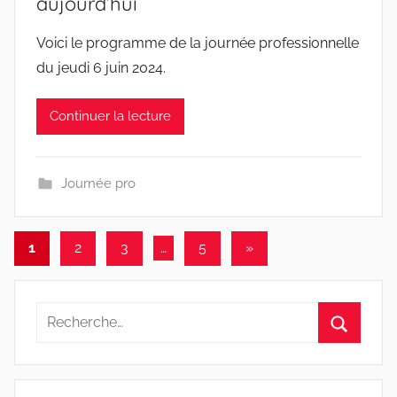
aujourd’hui
Voici le programme de la journée professionnelle
du jeudi 6 juin 2024.
Continuer la lecture
Journée pro
1
2
3
…
5
Articles
»
Navigation
suivants
des
R
articles
e
R
c
e
h