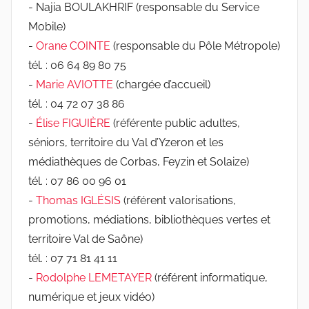
- Najia BOULAKHRIF (responsable du Service
Mobile)
-
Orane COINTE
(responsable du Pôle Métropole)
tél. : 06 64 89 80 75
-
Marie AVIOTTE
(chargée d’accueil)
tél. : 04 72 07 38 86
-
Élise FIGUIÈRE
(référente public adultes,
séniors, territoire du Val d’Yzeron et les
médiathèques de Corbas, Feyzin et Solaize)
tél. : 07 86 00 96 01
-
Thomas IGLÉSIS
(référent valorisations,
promotions, médiations, bibliothèques vertes et
territoire Val de Saône)
tél. : 07 71 81 41 11
-
Rodolphe LEMETAYER
(référent informatique,
numérique et jeux vidéo)