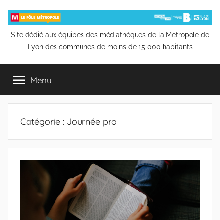
Aller
au
contenu
Pôle
Site dédié aux équipes des médiathèques de la Métropole de
Lyon des communes de moins de 15 000 habitants
Métropole
Menu
de
la
Catégorie :
Journée pro
Bibliothèque
municipale
de
Lyon